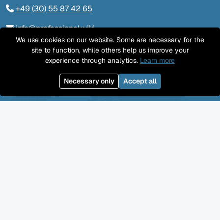
+49 (30) 55 87 42 65
info@professional.wiki
We use cookies on our website. Some are necessary for the
Tieckstraße 24, 10115 Berlin
site to function, while others help us improve your
experience through analytics.
Learn more
Kontaktieren Sie uns
Necessary only
Accept all
LinkedIn
Twitter
YouTube
GitHub
Facebook
Mastodon
Jobs
Impressum
Datenschutz